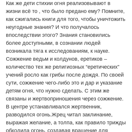
Как же дети стихии огня реализовывают в
жизни всё то , что было предано ему? Помните,
как сжигались книги для того, чтобы уничтожить
неугодные знания? И что получалось
впоследствии этого? Знания становились
более доступными, в сознании людей
возникала тяга к исследованиям, к науке.
Сожжение ведьм и колдунов, еретиков –
количество тех же религиозных “еретических”
учений росло как грибы после дождя. По своей
сути, сожжение чего-либо это и дар и указание
детям огня, что нужно сделать. С этим же
связаны и жертвоприношения через сожжение.
В центре устанавливался жертвенник,
разводился огонь.Жрец читал заклинание,
выражая желание, а толпа, как правило трижды
обходила огонь, создавая вращение для