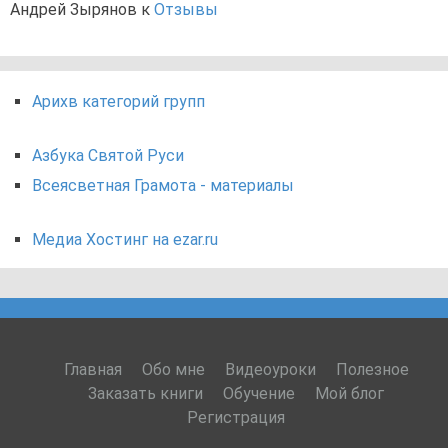
Андрей Зырянов
к
Отзывы
Арихв категорий групп
Азбука Святой Руси
Всеясветная Грамота - материалы
Медиа Хостинг на ezar.ru
Главная
Обо мне
Видеоуроки
Полезное
Заказать книги
Обучение
Мой блог
Регистрация