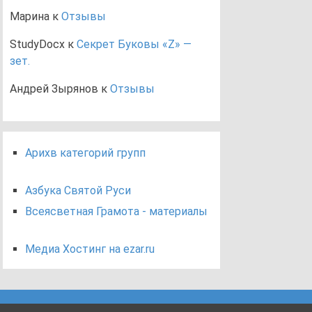
Марина
к
Отзывы
StudyDocx
к
Секрет Буковы «Z» —
зет.
Андрей Зырянов
к
Отзывы
Арихв категорий групп
Азбука Святой Руси
Всеясветная Грамота - материалы
Медиа Хостинг на ezar.ru