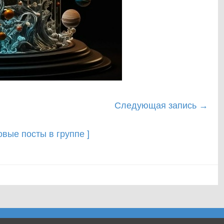
Следующая запись
→
новые посты в группе ]