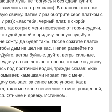
ающей Луны не торгуясь и без сдачи купите
 заменить на отрез ткани). В полночь этого же
вую свечку. Затем 7 раз оботрите себя платком с
 7 раз): «Как тебя, черный плат, в скорби
т, так сотри с меня невезение от горя-неудачи,
 с худой долей в придачу, черную судьбу в
не сожгу. Да будет так!». После сожгите платок
чтобы дым не шел на вас. Пепел развейте по
«Дуйте, ветры буйные, дуйте, ветры сильные,
еудачу на все четыре стороны, отныне и довеку.
есь под проточной водой, трижды сказав: «Как
 омывает, камешками играет, так с меня,
ачу смывает, за синее море уносит. Как в
ет, так и мое злое невезение ко мне, рожденной,
ся. Отныне и довеку. Истинно!».