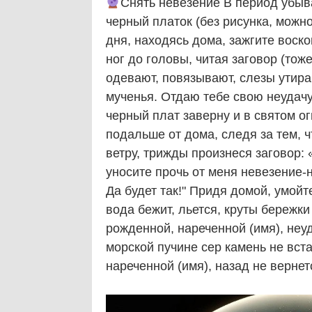
Снять невезение В период убыв
черный платок (без рисунка, можно
дня, находясь дома, зажгите воско
ног до головы, читая заговор (тоже
одевают, повязывают, слезы утираю
мученья. Отдаю тебе свою неудачу
черный плат заверну и в святом ог
подальше от дома, следя за тем, 
ветру, трижды произнеся заговор: 
уносите прочь от меня невезение-н
Да будет так!" Придя домой, умойт
вода бежит, льется, круты бережки
рожденной, нареченной (имя), неуд
морской пучине сер камень не вста
нареченной (имя), назад не вернет