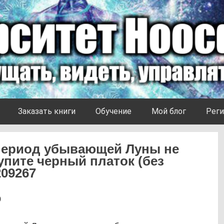
Заказать книги
Обучение
Мой блог
Реги
 период убывающей Луны не
купите черный платок (без
209267
0