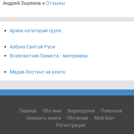
Андрей Зырянов
к
Отзывы
Арихв категорий групп
Азбука Святой Руси
Всеясветная Грамота - материалы
Медиа Хостинг на ezar.ru
Главная
Обо мне
Видеоуроки
Полезное
Заказать книги
Обучение
Мой блог
Регистрация