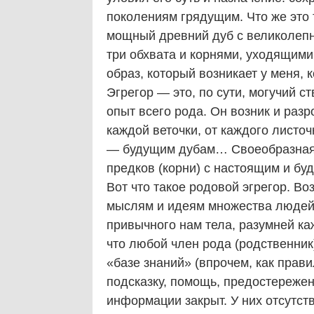
поколениям грядущим. Что же это 
мощный древний дуб с великолепн
три обхвата и корнями, уходящими
образ, который возникает у меня, 
Эгрегор — это, по сути, могучий с
опыт всего рода. Он возник и разр
каждой веточки, от каждого листо
— будущим дубам… Своеобразная 
предков (корни) с настоящим и бу
Вот что такое родовой эгрегор. Во
мыслям и идеям множества людей, 
привычного нам тела, разумней ка
что любой член рода (родственни
«базе знаний» (впрочем, как правил
подсказку, помощь, предостереже
информации закрыт. У них отсутс