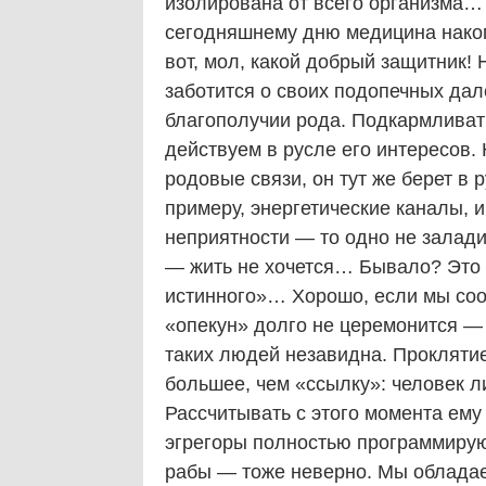
изолирована от всего организма…
сегодняшнему дню медицина накоп
вот, мол, какой добрый защитник!
заботится о своих подопечных дал
благополучии рода. Подкармливать
действуем в русле его интересов. 
родовые связи, он тут же берет в 
примеру, энергетические каналы, 
неприятности — то одно не залади
— жить не хочется… Бывало? Это н
истинного»… Хорошо, если мы сообр
«опекун» долго не церемонится — 
таких людей незавидна. Проклятие
большее, чем «ссылку»: человек 
Рассчитывать с этого момента ему
эгрегоры полностью программирую
рабы — тоже неверно. Мы обладае