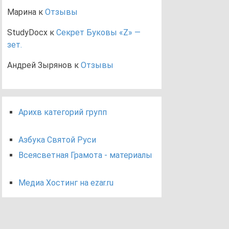
Марина
к
Отзывы
StudyDocx
к
Секрет Буковы «Z» —
зет.
Андрей Зырянов
к
Отзывы
Арихв категорий групп
Азбука Святой Руси
Всеясветная Грамота - материалы
Медиа Хостинг на ezar.ru