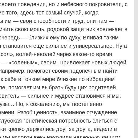
воего поведения, но и небесного покровителя, с
е того, здесь тот самый случай, когда
ы им — свои способности и труд, они нам —
чить свою мощь, родовой защитник вовлекает в
очередь — близких ему по духу. Вливая таким
н становится еще сильнее и универсальнее. Ну а
ссол», волей-неволей через какое-то время
все — «соленым», своим. Привлекает новых людей
 Например, помогает своим подопечным найти
 к себе в тонком мире близкие по вибрациям
ле, помогает им выбрать будущих родителей...
овитель — сильнее и мудрее становимся и мы.
 узы… Но, к сожалению, мы постепенно
емени. Разобщенность, взаимное отчуждение
лубокая генетическая потребность слиться с
и крепко держались друг за друга, видели в
е мы испокон веку находили надежную защиту,