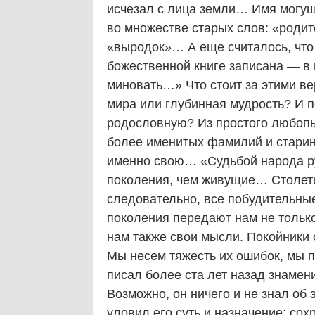
исчезал с лица земли… Имя могущ
во множестве старых слов: «родит
«выродок»… А еще считалось, что
божественной книге записана — в к
миновать…» Что стоит за этими в
мира или глубинная мудрость? И п
родословную? Из простого любопы
более именитых фамилий и старинн
именно свою… «Судьбой народа р
поколения, чем живущие… Столетие
следовательно, все побудительны
поколения передают нам не тольк
нам также свои мысли. Покойники
Мы несем тяжесть их ошибок, мы 
писал более ста лет назад знамен
Возможно, он ничего и не знал об 
уловил его суть и назначение: с