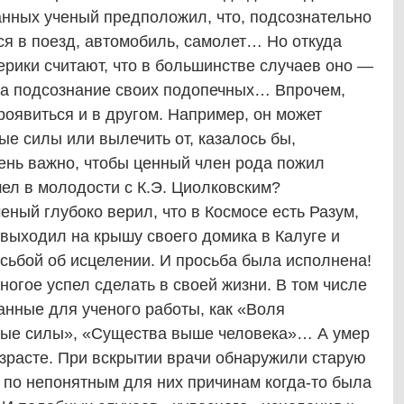
данных ученый предположил, что, подсознательно
ся в поезд, автомобиль, самолет… Но откуда
ерики считают, что в большинстве случаев оно —
 на подсознание своих подопечных… Впрочем,
оявиться и в другом. Например, он может
е силы или вылечить от, казалось бы,
ень важно, чтобы ценный член рода пожил
ел в молодости с К.Э. Циолковским?
ный глубоко верил, что в Космосе есть Разум,
н выходил на крышу своего домика в Калуге и
сьбой об исцелении. И просьба была исполнена!
огое успел сделать в своей жизни. В том числе
ранные для ученого работы, как «Воля
ные силы», «Существа выше человека»… А умер
зрасте. При вскрытии врачи обнаружили старую
 по непонятным для них причинам когда-то была