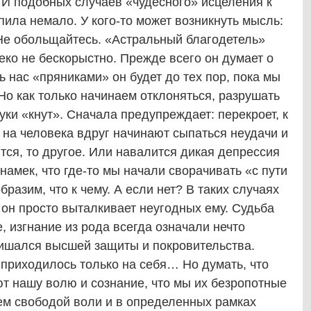
 И подобных случаев «чудесного» исцеления к
ила немало. У кого-то может возникнуть мысль:
 Не обольщайтесь. «Астральный благодетель»
еко не бескорыстно. Прежде всего он думает о
 нас «пряниками» он будет до тех пор, пока мы
Но как только начинаем отклоняться, разрушать
руки «кнут». Сначала предупреждает: перекроет, к
и на человека вдруг начинают сыпаться неудачи и
тся, то другое. Или навалится дикая депрессия
амек, что где-то мы начали сворачивать «с пути
азим, что к чему. А если нет? В таких случаях
он просто выталкивает неугодных ему. Судьба
, изгнание из рода всегда означали нечто
лишался высшей защиты и покровительства.
 приходилось только на себя… Но думать, что
т нашу волю и сознание, что мы их безропотные
м свободой воли и в определенных рамках