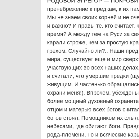
РОДОВОЙ ЭГРЕГОР — ПОКРОВИТ
пренебрежение к предкам, к их па
Мы не знаем своих корней и не оче
и важно? И правы те, кто считает, 
время? А между тем на Руси за св
карали строже, чем за простую кр
грехом. Случайно ли?.. Наши пред
мира, существует еще и мир свер
участвующих во всех наших делах.
и считали, что умершие предки (щ
живущим. И частенько обращались 
охрани меня!). Впрочем, убеждены
более мощный духовный охранител
отцом и матерью всех богов счита
богов стоял. Помощником их слыл
небесами, где обитают боги. Прав
рода-племени, но и всяческие кары