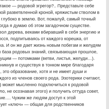
такое — родовой эгрегор?.. Представьте себе
ой разветвленной кроной, кряжистым стволом в
 глубоко в землю. Вот, пожалуй, самый точный
когда я думаю об этом загадочном существе.
твол дерева, веками вбиравший в себя энергию и
осся, подпитываясь от каждого корешка, от
чка. И он же дает жизнь новым побегам и желудям
база родовых знаний, связывающая прошлое,
дущим — потомками (ветви, листья, желуди…).
зникнув и существуя в тонком мире благодаря
это образование, хотя и не имеет души и
ждого из членов своего рода. Эзотерики считают,
к) может мысленно подключиться к родовой
о, не осознавая этого) и получить оттуда совет,
ние…. Чужим же людям доступ к этой
твует «ключ» — общая для родственников