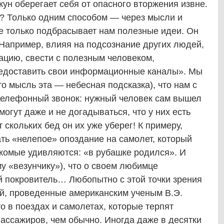
ун оберегает себя от опасного вторжения извне.
м? Только одним способом — через мысли и
е только подбрасывает нам полезные идеи. Он
 Например, влияя на подсознание других людей,
ацию, свести с полезным человеком,
«предоставить свои информационные каналы». Мы
о мысль эта — небесная подсказка), что нам с
 телефонный звонок: нужный человек сам вышел
могут даже и не догадываться, что у них есть
 скольких бед он их уже уберег! К примеру,
ать «нелепое» опоздание на самолет, который
акомые удивляются: «в рубашке родился». И
му «везунчику»), что о своем любимце
й покровитель… Любопытно с этой точки зрения
й, проведенные американским ученым В.Э.
то в поездах и самолетах, которые терпят
пассажиров, чем обычно. Иногда даже в десятки