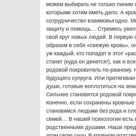
можем выбирать не только линию с
которыми хотим иметь дело. А кром
сотрудничество взаимовыгодно. М
защиту и помощь… Стремясь увели
свой круг новых людей. В первую 
образом в себя «свежую кровь», о
уж каждый, кто попадет в этот «ра
станет (куда он денется!), как и 
родовой покровитель по-разному.
будущего супруга. Или притягивая
души, готовые воплотиться на зем
Сильнее становится родовой покр
Конечно, если сохранены кровные
становимся людьми без рода и пл
семей… В нашей психологии есть г
родственными душами. Наши предк
этом свою силу. В кровном родств