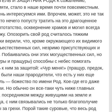
ЕЛЬ И ЗАЩИТНИК РОДА К сожалению,
мяти, стало в наше время почти повсеместным.
нь интересуемся ими. Впрочем, может, это не так
что нечего попусту тратить на это драгоценное
ятотатство, осквернение храмов и могил всегда
ажу. Опозорить свой род считалось тяжким
ки верили, что, кроме окружающего их видимого
хъестественных сил, незримо присутствующих и
 Побаивались они этих могущественных сил, но
уры и пращуры) способны с небес помогать
к ним за защитой: «Чур меня!» (пращур, предок,
 были наши прародители, что есть у них еще
ь — божество по имени Род. Кое-где его даже
ли. Но обычно он все-таки чуть ниже главных
, посредником между живущими на земле и
да, с ним связывались не только благополучие
 за грехи. Порой такие суровые, что весь род