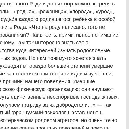
ественного Роди и до сих пор можно встретить
ели», «родня», «роженица», «порода», «урод»,
 судьба каждого родившегося ребенка в особой
ниге Рода. «Что на роду написано, того не
ерованиями? Наивность, примитивное понимание
очему нам так интересно знать свою
тства куда интересней изучать родословные
ых родов. Но нам почему-то хочется знать
уководят в гораздо большей степени умершие
 за столетием они творили идеи и чувства и,
е причины нашего поведения. Умершие
о свою физическую организацию; они внушают
 суть единственные неоспоримые господа живых.
получаем награду за их добродетели…» — так
итый французский психолог Гюстав Лебон.
эзотерическом родовом эгрегоре, но очень точно
охранение опыта прошлых поколений и помощь