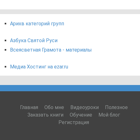
Арихв категорий групп
Азбука Святой Руси
Всеясветная Грамота - материалы
Медиа Хостинг на ezar.ru
Главная
Обо мне
Видеоуроки
Полезное
Заказать книги
Обучение
Мой блог
Регистрация