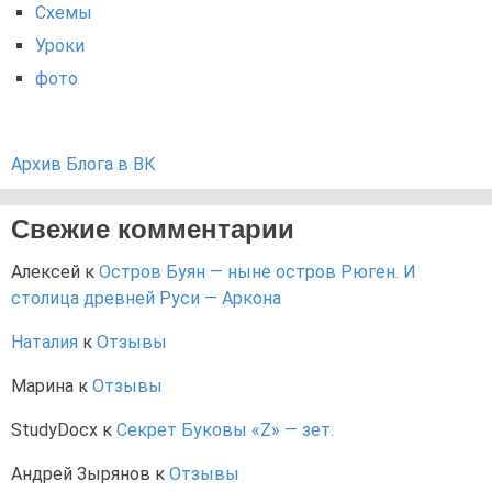
Схемы
Уроки
фото
Архив Блога в ВК
Свежие комментарии
Алексей
к
Остров Буян — ныне остров Рюген. И
столица древней Руси — Аркона
Наталия
к
Отзывы
Марина
к
Отзывы
StudyDocx
к
Секрет Буковы «Z» — зет.
Андрей Зырянов
к
Отзывы