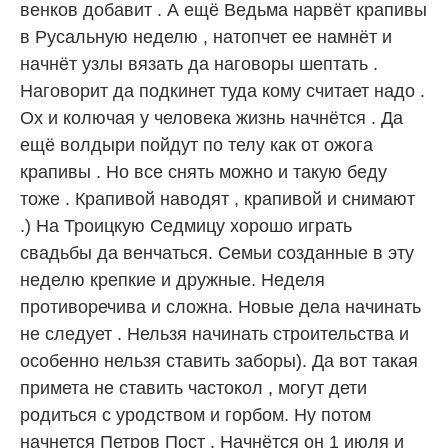
венков добавит . А ещё Ведьма нарвёт крапивы
в Русальную неделю , натопчет ее намнёт и
начнёт узлы вязать да наговоры шептать .
Наговорит да подкинет туда кому считает надо .
Ох и колючая у человека жизнь начнётся . Да
ещё волдыри пойдут по телу как от ожога
крапивы . Но все снять можно и такую беду
тоже . Крапивой наводят , крапивой и снимают
.) На Троицкую Седмицу хорошо играть
свадьбы да венчаться. Семьи созданные в эту
неделю крепкие и дружные. Неделя
противоречива и сложна. Новые дела начинать
не следует . Нельзя начинать строительства и
особенно нельзя ставить заборы). Да вот такая
примета не ставить частокол , могут дети
родиться с уродством и горбом. Ну потом
начнется Петров Пост . Начнётся он 1 июля и