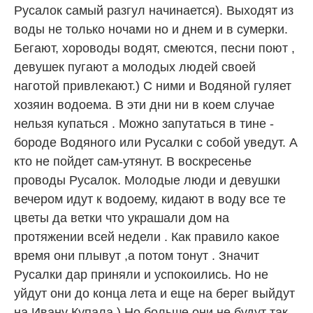
Русалок самый разгул начинается). Выходят из
воды не только ночами но и днем и в сумерки.
Бегают, хороводы водят, смеются, песни поют ,
девушек пугают а молодых людей своей
наготой привлекают.) С ними и Водяной гуляет
хозяин водоема. В эти дни ни в коем случае
нельзя купаться . Можно запутаться в тине -
бороде Водяного или Русалки с собой уведут. А
кто не пойдет сам-утянут. В воскресенье
проводы Русалок. Молодые люди и девушки
вечером идут к водоему, кидают в воду все те
цветы да ветки что украшали дом на
протяжении всей недели . Как правило какое
время они плывут ,а потом тонут . Значит
Русалки дар приняли и успокоились. Но не
уйдут они до конца лета и еще на берег выйдут
на Ивану Купала.) Но больше они не будут так