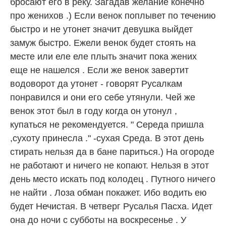
бросают его в реку. Загадав желание конечно
про женихов .) Если венок поплывет по течению
быстро и не утонет значит девушка выйдет
замуж быстро. Ежели венок будет стоять на
месте или еле еле плыть значит пока жених
еще не нашелся . Если же венок завертит
водоворот да утонет - говорят Русалкам
понравился и они его себе утянули. Чей же
венок этот был в году когда он утонул ,
купаться не рекомендуется. " Середа пришла
,сухоту принесла ." -сухая Среда. В этот день
стирать нельзя да в бане париться.) На огороде
не работают и ничего не копают. Нельзя в этот
день место искать под колодец . Путного ничего
не найти . Лоза обман покажет. Ибо водить ею
будет Нечистая. В четверг Русалья Пасха. Идет
она до ночи с субботы на воскресенье . У