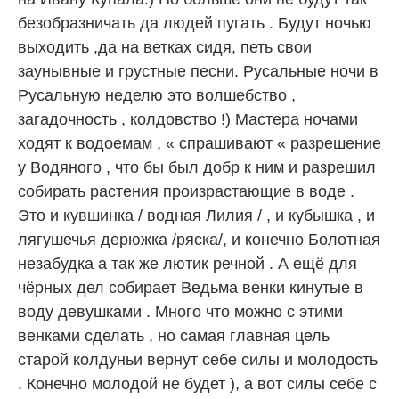
безобразничать да людей пугать . Будут ночью
выходить ,да на ветках сидя, петь свои
заунывные и грустные песни. Русальные ночи в
Русальную неделю это волшебство ,
загадочность , колдовство !) Мастера ночами
ходят к водоемам , « спрашивают « разрешение
у Водяного , что бы был добр к ним и разрешил
собирать растения произрастающие в воде .
Это и кувшинка / водная Лилия / , и кубышка , и
лягушечья дерюжка /ряска/, и конечно Болотная
незабудка а так же лютик речной . А ещё для
чёрных дел собирает Ведьма венки кинутые в
воду девушками . Много что можно с этими
венками сделать , но самая главная цель
старой колдуньи вернут себе силы и молодость
. Конечно молодой не будет ), а вот силы себе с