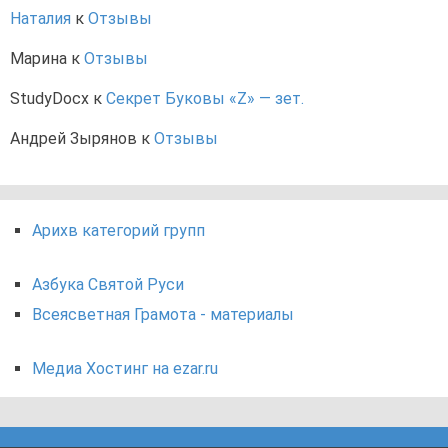
Наталия
к
Отзывы
Марина
к
Отзывы
StudyDocx
к
Секрет Буковы «Z» — зет.
Андрей Зырянов
к
Отзывы
Арихв категорий групп
Азбука Святой Руси
Всеясветная Грамота - материалы
Медиа Хостинг на ezar.ru