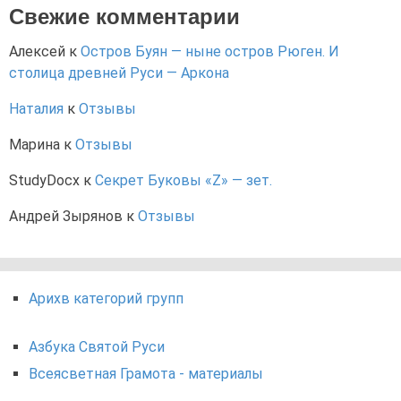
Свежие комментарии
Алексей
к
Остров Буян — ныне остров Рюген. И
столица древней Руси — Аркона
Наталия
к
Отзывы
Марина
к
Отзывы
StudyDocx
к
Секрет Буковы «Z» — зет.
Андрей Зырянов
к
Отзывы
Арихв категорий групп
Азбука Святой Руси
Всеясветная Грамота - материалы