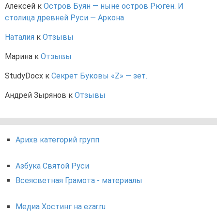
Алексей
к
Остров Буян — ныне остров Рюген. И
столица древней Руси — Аркона
Наталия
к
Отзывы
Марина
к
Отзывы
StudyDocx
к
Секрет Буковы «Z» — зет.
Андрей Зырянов
к
Отзывы
Арихв категорий групп
Азбука Святой Руси
Всеясветная Грамота - материалы
Медиа Хостинг на ezar.ru