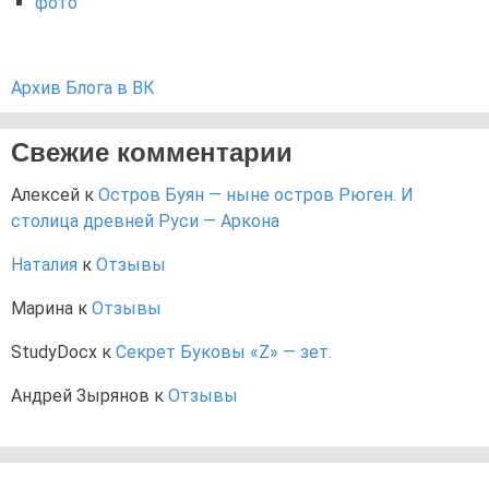
фото
Архив Блога в ВК
Свежие комментарии
Алексей
к
Остров Буян — ныне остров Рюген. И
столица древней Руси — Аркона
Наталия
к
Отзывы
Марина
к
Отзывы
StudyDocx
к
Секрет Буковы «Z» — зет.
Андрей Зырянов
к
Отзывы