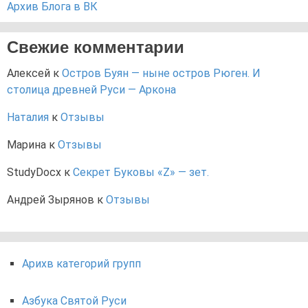
Архив Блога в ВК
Свежие комментарии
Алексей
к
Остров Буян — ныне остров Рюген. И
столица древней Руси — Аркона
Наталия
к
Отзывы
Марина
к
Отзывы
StudyDocx
к
Секрет Буковы «Z» — зет.
Андрей Зырянов
к
Отзывы
Арихв категорий групп
Азбука Святой Руси