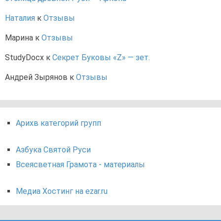
Наталия
к
Отзывы
Марина
к
Отзывы
StudyDocx
к
Секрет Буковы «Z» — зет.
Андрей Зырянов
к
Отзывы
Арихв категорий групп
Азбука Святой Руси
Всеясветная Грамота - материалы
Медиа Хостинг на ezar.ru