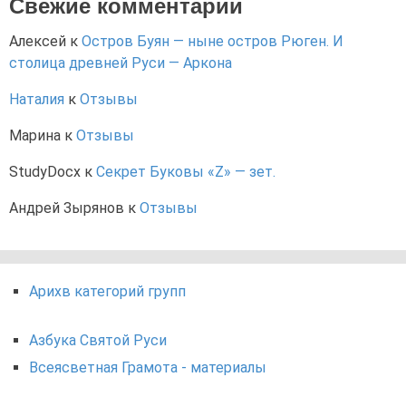
Свежие комментарии
Алексей
к
Остров Буян — ныне остров Рюген. И
столица древней Руси — Аркона
Наталия
к
Отзывы
Марина
к
Отзывы
StudyDocx
к
Секрет Буковы «Z» — зет.
Андрей Зырянов
к
Отзывы
Арихв категорий групп
Азбука Святой Руси
Всеясветная Грамота - материалы