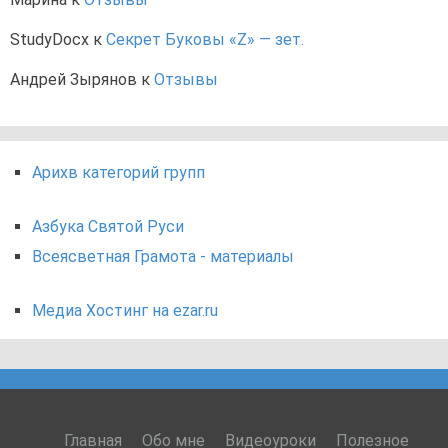
StudyDocx
к
Секрет Буковы «Z» — зет.
Андрей Зырянов
к
Отзывы
Арихв категорий групп
Азбука Святой Руси
Всеясветная Грамота - материалы
Медиа Хостинг на ezar.ru
Главная
Обо мне
Видеоуроки
Полезное