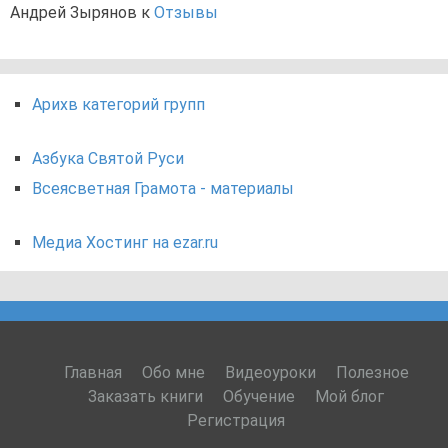
Андрей Зырянов
к
Отзывы
Арихв категорий групп
Азбука Святой Руси
Всеясветная Грамота - материалы
Медиа Хостинг на ezar.ru
Главная
Обо мне
Видеоуроки
Полезное
Заказать книги
Обучение
Мой блог
Регистрация