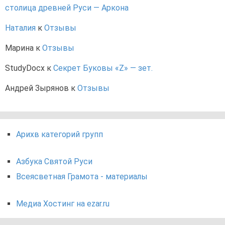
столица древней Руси — Аркона
Наталия
к
Отзывы
Марина
к
Отзывы
StudyDocx
к
Секрет Буковы «Z» — зет.
Андрей Зырянов
к
Отзывы
Арихв категорий групп
Азбука Святой Руси
Всеясветная Грамота - материалы
Медиа Хостинг на ezar.ru