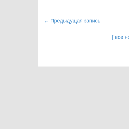
Post
←
Предыдущая запись
navigation
[ все 