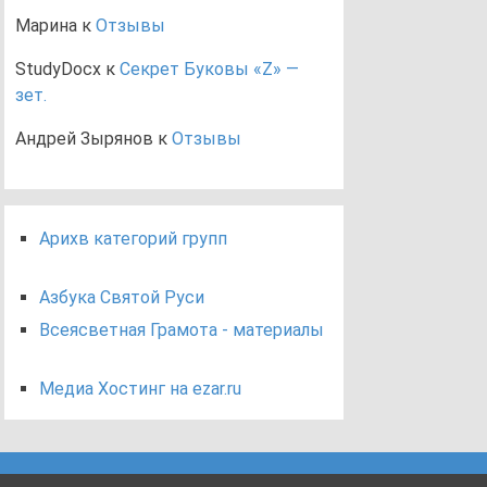
Марина
к
Отзывы
StudyDocx
к
Секрет Буковы «Z» —
зет.
Андрей Зырянов
к
Отзывы
Арихв категорий групп
Азбука Святой Руси
Всеясветная Грамота - материалы
Медиа Хостинг на ezar.ru