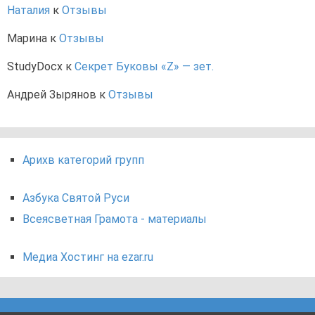
Наталия
к
Отзывы
Марина
к
Отзывы
StudyDocx
к
Секрет Буковы «Z» — зет.
Андрей Зырянов
к
Отзывы
Арихв категорий групп
Азбука Святой Руси
Всеясветная Грамота - материалы
Медиа Хостинг на ezar.ru