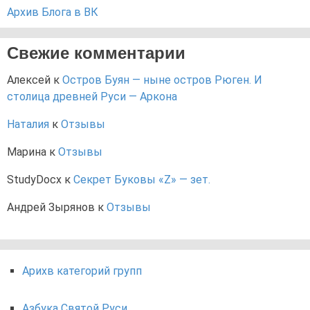
Архив Блога в ВК
Свежие комментарии
Алексей
к
Остров Буян — ныне остров Рюген. И
столица древней Руси — Аркона
Наталия
к
Отзывы
Марина
к
Отзывы
StudyDocx
к
Секрет Буковы «Z» — зет.
Андрей Зырянов
к
Отзывы
Арихв категорий групп
Азбука Святой Руси