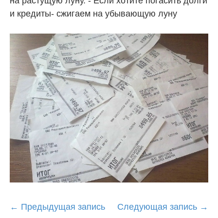
на растущую луну. - Если хотите погасить долги
и кредиты- сжигаем на убывающую луну
Post
←
Предыдущая запись
Следующая запись
→