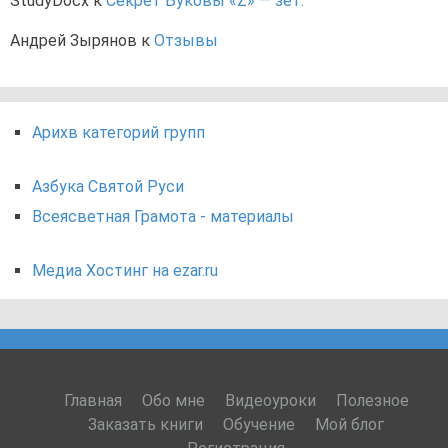
StudyDocx
к
Секрет Буковы «Z» — зет.
Андрей Зырянов
к
Отзывы
Арихв категорий групп
Азбука Святой Руси
Всеясветная Грамота - материалы
Медиа Хостинг на ezar.ru
Главная
Обо мне
Видеоуроки
Полезное
Заказать книги
Обучение
Мой блог