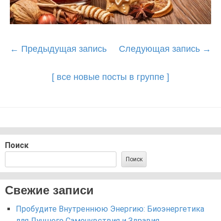
Post
←
Предыдущая запись
Следующая запись
→
navigation
[ все новые посты в группе ]
Поиск
Поиск
Свежие записи
Пробудите Внутреннюю Энергию: Биоэнергетика
для Лучшего Самочувствия и Здравия