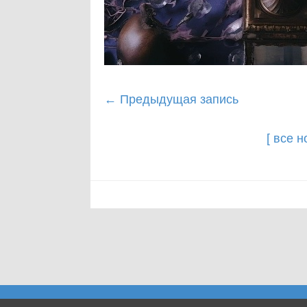
Post
←
Предыдущая запись
navigation
[ все 