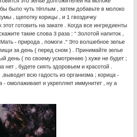
ится это зелье долгожителей на молоке
тобы было чуть тёплым , затем добавьте в молоко
кумы , щепотку корицы , и 1 гвоздичку
 этот готовить на закате . Когда все ингредиенты
кажите такие слова 3 раза : " Золотой напиток ,
Мать - природа , помоги ." Это волшебное зелье
щи за день ( перед сном ) . Принимайте зелье
ый день ( по своему усмотрению ) хуже не будет ;
а нет , будете сиять здоровьем и красотой .
,выводит всю гадость из организма ; корица -
а - омолаживает и укрепляет иммунитет , ну а