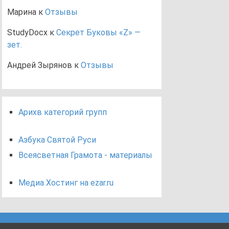
Марина
к
Отзывы
StudyDocx
к
Секрет Буковы «Z» —
зет.
Андрей Зырянов
к
Отзывы
Арихв категорий групп
Азбука Святой Руси
Всеясветная Грамота - материалы
Медиа Хостинг на ezar.ru