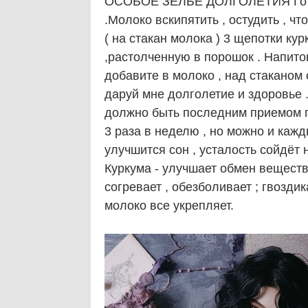
ОСОБОЕ ЗЕЛЬЕ ДОЛГОЛЕТИЯ Готов
.Молоко вскипятить , остудить , ч
( на стакан молока ) 3 щепотки кур
,растолченную в порошок . Напиток
добавите в молоко , над стаканом с
даруй мне долголетие и здоровье .
должно быть последним приемом пи
3 раза в неделю , но можно и кажд
улучшится сон , усталость сойдёт н
Куркума - улучшает обмен веществ 
согревает , обезболивает ; гвоздик
молоко все укрепляет.