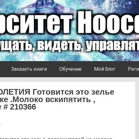
Заказать книги
Обучение
Мой блог
Реги
ЕТИЯ Готовится это зелье
е .Молоко вскипятить ,
 # 210366
1