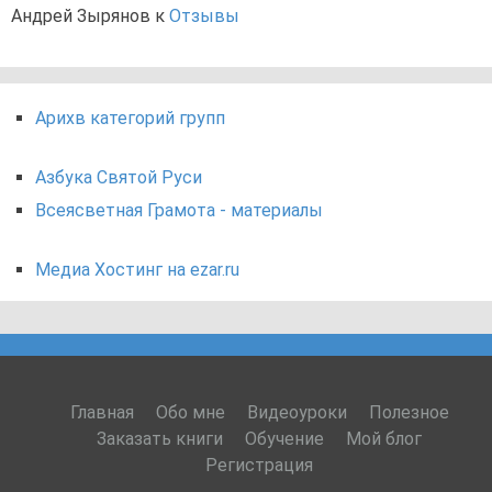
Андрей Зырянов
к
Отзывы
Арихв категорий групп
Азбука Святой Руси
Всеясветная Грамота - материалы
Медиа Хостинг на ezar.ru
Главная
Обо мне
Видеоуроки
Полезное
Заказать книги
Обучение
Мой блог
Регистрация