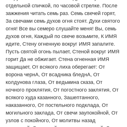
отдельной спичкой, по часовой стрелке. После
зажжения читать семь раз. Семь свечей горят,
За свечами семь духов огня стоят. Духи святого
огня! Все вы семеро слушайте меня! Вы, семь
духов огня, Каждый по свече возьмите, К ИМЯ
идите, Стену огненную вокруг ИМЯ запалите.
Пусть святой огонь пылает, Стеной вокруг ИМЯ
горит Да не обжигает. Стена огненная ИМЯ
защищает, От всякого лиха оберегает: От
ворона чернА, От всадника бледнА, От
колдунова глаза, От ведьмина сказа, От
ночного проклятия, От погостного заклятия, От
всякого худа казанного, Зашептанного,
наказанного, От постельного подклада, От
могильного заклада, От свечи заупокойной, От
узлов с покойного, От молитвы назад