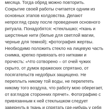
месяца. Тогда обряд можно повторить.
Сокрытие своей работы считается одним из
основных этапов колдовства. Делают
непрогляд сразу после проведения основного
ритуала. Понадобятся: •стеклышко; •ткань и
шерстяные нити (белые для светлой магии,
черные для темной); •фотография жертвы.
Необходимо положить стекло на лицевую часть
снимка, крепко привязать его нитками и
прочесть: «Что сотворено – от очей чужих
скрыто, от думок вражеских спрятано, от
посягательств недобрых защищено. Не
переплыть никому той воды, не перелететь
никому того воздуха, что работу мою оберегает,
от взглядов сторонних прячет». Фотографию с
привязанным к ней стеклышком следует
завернуть в ткань и спрятать где-нибудь у себя