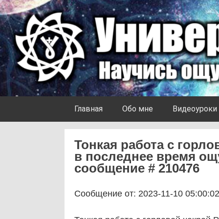
Skip to content
Университет Ноосферы
Главная
Обо мне
Видеоуроки
Тонкая работа с горло
в последнее время ощ
сообщение # 210476
Сообщение от: 2023-11-10 05:00:0