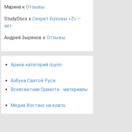
Марина
к
Отзывы
StudyDocx
к
Секрет Буковы «Z» —
зет.
Андрей Зырянов
к
Отзывы
Арихв категорий групп
Азбука Святой Руси
Всеясветная Грамота - материалы
Медиа Хостинг на ezar.ru