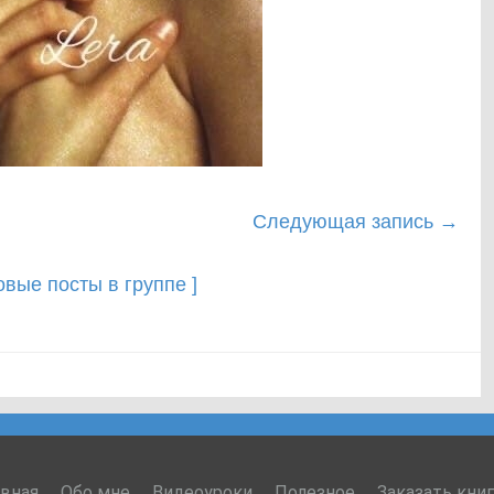
Следующая запись
→
новые посты в группе ]
авная
Обо мне
Видеоуроки
Полезное
Заказать кни