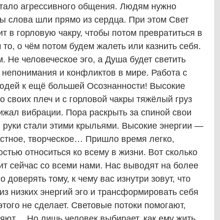
стало агрессивного общения. Людям нужно
ы слова шли прямо из сердца. При этом Свет
т в горловую чакру, чтобы потом превратиться в
 то, о чём потом будем жалеть или казнить себя.
. Не человеческое эго, а Душа будет светить
е непонимания и конфликтов в мире. Работа с
людей к ещё большей Осознанности! Высокие
о своих плеч и с горловой чакры тяжёлый груз
нижал вибрации. Пора раскрыть за спиной свои
 руки стали этими крыльями. Высокие энергии —
остное, творческое… Пришло время легко,
стью относиться ко всему в жизни. Вот сколько
т сейчас со всеми нами. Нас выводят на более
 доверять тому, к чему вас изнутри зовут, что
 из низких энергий эго и трансформировать себя
этого не сделает. Световые потоки помогают,
яют… Но лишь человек выбирает, как ему жить,