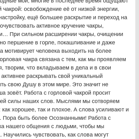
 Родные мои, многие в последнее время ощущают
 чакрой: освобождение её от низкой энергии,
настройку, ещё большее раскрытие и переход на
почувствовать активное кручение чакры,
ии… При сильном расширении чакры, очищении
жно першение в горле, покашливание и даже
та мотивирует человека выходить на более
орловая чакра связана с тем, как мы проявляем
, творим, что вкладываем в дела и в свои
 активнее раскрывать свой уникальный
ь свою Душу в этом мире. Это значит не
ша зовёт. Работа с горловой чакрой просит
щей силы наших слов. Мыслями мы сотворяем
: как хорошее, так и плохое. А слова усиливают и
. Пора быть более Осознанными! Работа с
тка нашего общения с людьми, чтобы мы
. Научились чувствовать, как слова могут