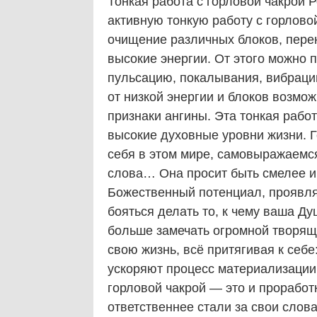
Тонкая работа с горловой чакрой
активную тонкую работу с горловой
очищение различных блоков, пере
высокие энергии. От этого можно 
пульсацию, покалывания, вибрац
от низкой энергии и блоков возмо
признаки ангины. Эта тонкая рабо
высокие духовные уровни жизни. Г
себя в этом мире, самовыражаемся
слова… Она просит быть смелее и
Божественный потенциал, проявлят
бояться делать то, к чему ваша Ду
больше замечать огромной творя
свою жизнь, всё притягивая к себе
ускоряют процесс материализации
горловой чакрой — это и прорабо
ответственнее стали за свои слова