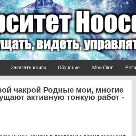
Заказать книги
Обучение
Мой блог
Реги
вой чакрой Родные мои, многие
ущают активную тонкую работ -
2