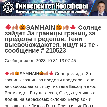
Skip to content
Университет Ноосферы
Menu
SAMHAIN
Солнце
зайдет За границы границ, за
пределы пределов. Тени
высвобождаются, ищут из те -
сообщение # 210523
Сообщение от: 2023-10-31 13:07:45
SAMHAIN
Солнце зайдет За
границы границ, за пределы пределов. Тени
высвобождаются, ищут из тела Выход и вход.
Время идет. В гуще лесов, Средь пустынных
долин, на вересковых склонах Ветер вой и
рычанье нес Дикого Гона, Призрачных Псов.