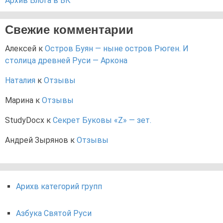
Архив Блога в ВК
Свежие комментарии
Алексей
к
Остров Буян — ныне остров Рюген. И
столица древней Руси — Аркона
Наталия
к
Отзывы
Марина
к
Отзывы
StudyDocx
к
Секрет Буковы «Z» — зет.
Андрей Зырянов
к
Отзывы
Арихв категорий групп
Азбука Святой Руси