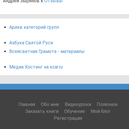
Андрей Зырянов
к
Отзывы
Арихв категорий групп
Азбука Святой Руси
Всеясветная Грамота - материалы
Медиа Хостинг на ezar.ru
Главная
Обо мне
Видеоуроки
Полезное
Заказать книги
Обучение
Мой блог
Регистрация