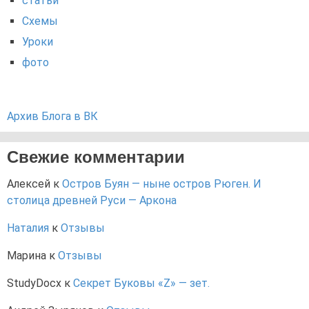
статьи
Схемы
Уроки
фото
Архив Блога в ВК
Свежие комментарии
Алексей
к
Остров Буян — ныне остров Рюген. И
столица древней Руси — Аркона
Наталия
к
Отзывы
Марина
к
Отзывы
StudyDocx
к
Секрет Буковы «Z» — зет.