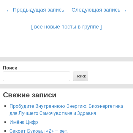
Post
←
Предыдущая запись
Следующая запись
→
navigation
[ все новые посты в группе ]
Поиск
Поиск
Свежие записи
Пробудите Внутреннюю Энергию: Биоэнергетика
для Лучшего Самочувствия и Здравия
Имёна Цифр
Секрет Буковы «Z» — зет.