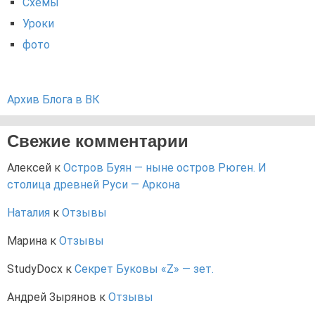
Схемы
Уроки
фото
Архив Блога в ВК
Свежие комментарии
Алексей
к
Остров Буян — ныне остров Рюген. И
столица древней Руси — Аркона
Наталия
к
Отзывы
Марина
к
Отзывы
StudyDocx
к
Секрет Буковы «Z» — зет.
Андрей Зырянов
к
Отзывы