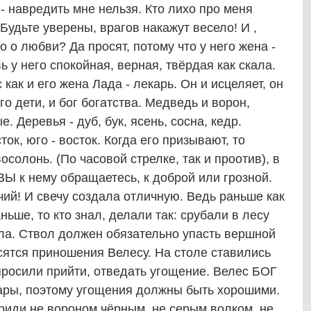
 - навредить мне нельзя. Кто лихо про меня
 Будьте уверены, врагов накажут весело! И ,
о о любви? Да просят, потому что у него жена -
 у него спокойная, верная, твёрдая как скала.
с как и его жена Лада - лекарь. Он и исцеляет, он
го дети, и бог богатства. Медведь и ворон,
 Деревья - дуб, бук, ясень, сосна, кедр.
ток, юго - восток. Когда его призывают, то
осолонь. (По часовой стрелке, так и проотив), в
ВЫ к нему обращаетесь, к доброй или грозной.
чий! И свечу создала отличную. Ведь раньше как
ьше, то кто знал, делали так: срубали в лесу
ола. Ствол должен обязательно упасть вершной
осятся приношения Велесу. На столе ставились
просили прийти, отведать угощение. Велес БОГ
ры, поэтому угощения должны быть хорошими.
риди не вороном чёрным. не серым волком, не