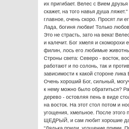
их пригибает. Велес с Вием друзья
скажет, на того навья душа ляжет."
главное, очень скоро. Просят ли ег
Лада, богиня любви! Только любовь
Это не страсть, зато на века! Веле
и калечит. Бог хмеля и скоморохи е
филин, лось его любимые животные.
Строны света: Северо - восток, вос
работают и по солонь, так и против
зависимости к какой стороне лика 
Очень хороший Бог, сильный, могу
к нему можно было обратиться? Ран
дерево - остовляя пень в виде ст
на восток. На этот стол потом и н
угощения, хмельное. После этого 
ЩЕДРЫЙ, и сам любит хорошие да
"Дядька приди, угощение прими. П