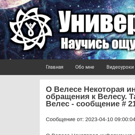
Skip to content
Университет Ноосферы
Главная
Обо мне
Видеоуроки
О Велесе Некоторая и
обращения к Велесу. Т
Велес - сообщение # 2
Сообщение от: 2023-04-10 09:00:0