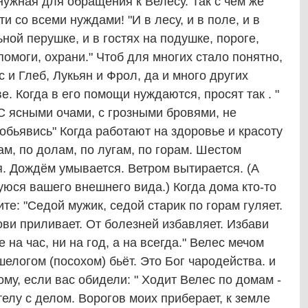
ужная для обращения к Велесу. Так с чем же
и со всеми нуждами! "И в лесу, и в поле, и в
льной перушке, и в гостях на подушке, пороге,
, помоги, охрани." Чтоб для многих стало понятно,
 и Глеб, Лукьян и Фрол, да и много других
е. Когда в его помощи нуждаются, просят так . "
С ясными очами, с грозными бровями, не
обьявись" Когда работают на здоровье и красоту
рам, по долам, по лугам, по горам. Шестом
. Дождём умывается. Ветром вытирается. (А
юся вашего внешнего вида.) Когда дома кто-то
те: "Седой мужик, седой старик по горам гуляет.
рови приливает. От болезней избавляет. Избави
 на час, ни на год, а на всегда." Велес мечом
елогом (посохом) бьёт. Это Бог чародейства. и
му, если вас обидели: " Ходит Велес по домам -
телу с делом. Ворогов моих приберает, к земле