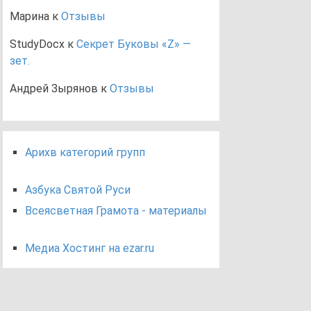
Марина
к
Отзывы
StudyDocx
к
Секрет Буковы «Z» —
зет.
Андрей Зырянов
к
Отзывы
Арихв категорий групп
Азбука Святой Руси
Всеясветная Грамота - материалы
Медиа Хостинг на ezar.ru