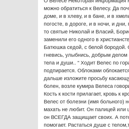
О Велесе Некоторая информация н
можно обратиться к Велесу. Да почт
доме, и в хлеву, и в бане, и в хме
погосте, в дороге, и в ночи, и дни
то святые Николай и Власий, Борис
заменили его одного в христианств
Батюшка седой, с белой бородой. 
гневись, улыбнись, добрым делом 
тела и души.. " Ходит Велес по го
подпирается. Облоками облокается
дальше изложите просьбу касающу
болен, возле кумира Велеса говори
Кость к кости прилагает, кровь к к
Велес от болезни (имя больного) не
махать не любит. Он палицей или ш
он ВСЕГДА защищает своих. А пото
помогает. Растаться душе с телом,