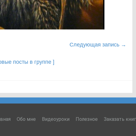
Следующая запись
→
новые посты в группе ]
авная
Обо мне
Видеоуроки
Полезное
Заказать кни