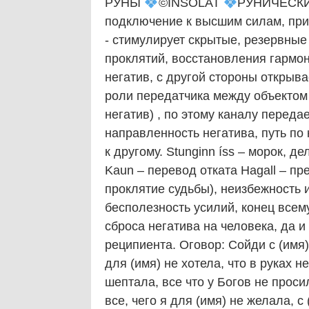
РУНЫ
©️
INSOLAT
РУНИЧЕСКИЙ
подключение к высшим силам, приз
- стимулирует скрытые, резервные 
проклятий, восстановления гармони
негатив, с другой стороны открыва
роли передатчика между объектом 
негатив) , по этому каналу передает
направленность негатива, путь по
к другому. Stunginn íss – морок, 
Kaun – перевод отката Hagall – пре
проклятие судьбы), неизбежность и 
бесполезность усилий, конец всем
сброса негатива на человека, да и
реципиента. Оговор: Сойди с (имя) 
для (имя) не хотела, что в руках 
шептала, все что у Богов не проси
все, чего я для (имя) не желала, с