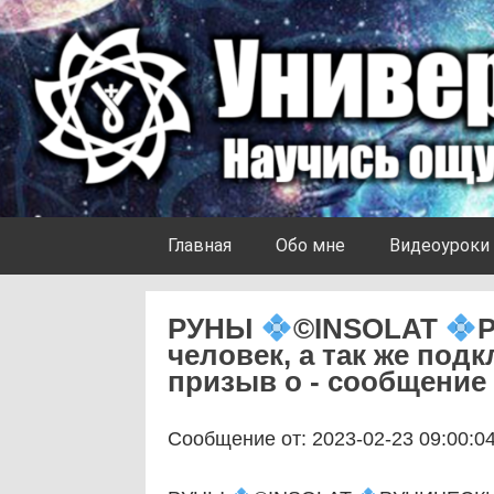
Skip to content
Университет Ноосферы
Главная
Обо мне
Видеоуроки
РУНЫ
©️
INSOLAT
человек, а так же под
призыв о - сообщение 
Сообщение от: 2023-02-23 09:00:0