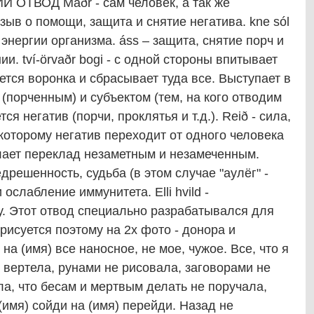
 ОТВОД Maðr - сам человек, а так же
ыв о помощи, защита и снятие негатива. kne sól
энергии организма. áss – защита, снятие порч и
и. tví-örvaðr bogi - с одной стороны впитывает
ется воронка и сбрасывает туда все. Выступает в
(порченным) и субъектом (тем, на кого отводим
ся негатив (порчи, проклятья и т.д.). Reið - сила,
 которому негатив переходит от одного человека
делает переклад незаметным и незамеченным.
дрешенность, судьба (в этом случае "аулёг" -
ослабление иммунитета. Elli hvild -
у. Этот отвод специально разрабатывался для
 рисуется поэтому на 2х фото - донора и
на (имя) все наносное, не мое, чужое. Все, что я
не вертела, рунами не рисовала, заговорами не
ла, что бесам и мертвым делать не поручала,
 (имя) сойди на (имя) перейди. Назад не