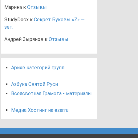
Марина
к
Отзывы
StudyDocx
к
Секрет Буковы «Z» —
зет.
Андрей Зырянов
к
Отзывы
Арихв категорий групп
Азбука Святой Руси
Всеясветная Грамота - материалы
Медиа Хостинг на ezar.ru