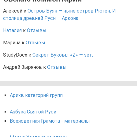
Алексей
к
Остров Буян — ныне остров Рюген. И
столица древней Руси — Аркона
Наталия
к
Отзывы
Марина
к
Отзывы
StudyDocx
к
Секрет Буковы «Z» — зет.
Андрей Зырянов
к
Отзывы
Арихв категорий групп
Азбука Святой Руси
Всеясветная Грамота - материалы