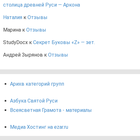
столица древней Руси — Аркона
Наталия
к
Отзывы
Марина
к
Отзывы
StudyDocx
к
Секрет Буковы «Z» — зет.
Андрей Зырянов
к
Отзывы
Арихв категорий групп
Азбука Святой Руси
Всеясветная Грамота - материалы
Медиа Хостинг на ezar.ru