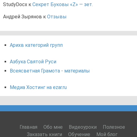
StudyDocx
к
Секрет Буковы «Z» — зет.
Андрей Зырянов
к
Отзывы
Арихв категорий групп
Азбука Святой Руси
Всеясветная Грамота - материалы
Медиа Хостинг на ezar.ru
Главная
Обо мне
Видеоуроки
Полезное
Заказать книги
Обучение
Мой блог