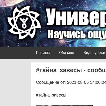
Skip to content
Университет Ноосферы
Главная
Обо мне
Видеоуроки
#тайна_завесы - сообщ
Сообщение от: 2021-08-06 14:00:0
#тайна_завесы