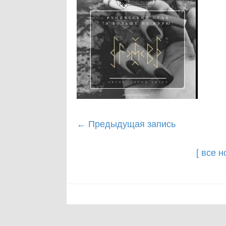
Post
←
Предыдущая запись
navigation
[ все 