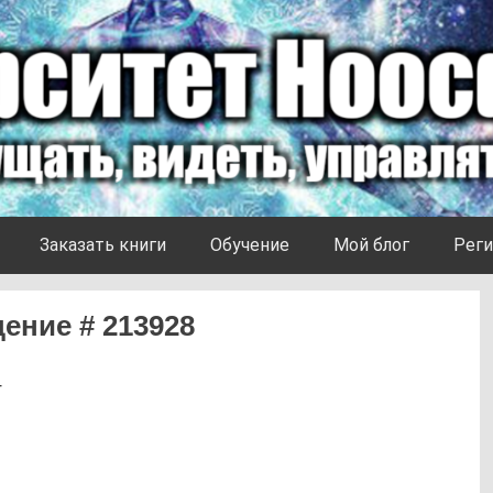
Заказать книги
Обучение
Мой блог
Реги
ение # 213928
4