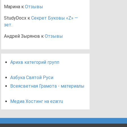
Марина
к
Отзывы
StudyDocx
к
Секрет Буковы «Z» —
зет.
Андрей Зырянов
к
Отзывы
Арихв категорий групп
Азбука Святой Руси
Всеясветная Грамота - материалы
Медиа Хостинг на ezar.ru