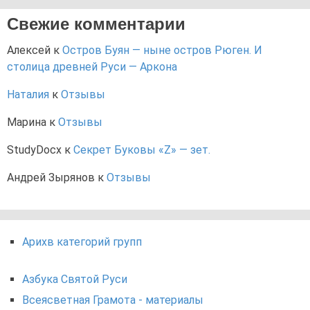
Свежие комментарии
Алексей
к
Остров Буян — ныне остров Рюген. И
столица древней Руси — Аркона
Наталия
к
Отзывы
Марина
к
Отзывы
StudyDocx
к
Секрет Буковы «Z» — зет.
Андрей Зырянов
к
Отзывы
Арихв категорий групп
Азбука Святой Руси
Всеясветная Грамота - материалы