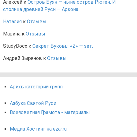
Алексей
к
Остров Буян — ныне остров Рюген. И
столица древней Руси — Аркона
Наталия
к
Отзывы
Марина
к
Отзывы
StudyDocx
к
Секрет Буковы «Z» — зет.
Андрей Зырянов
к
Отзывы
Арихв категорий групп
Азбука Святой Руси
Всеясветная Грамота - материалы
Медиа Хостинг на ezar.ru