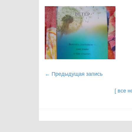
Post
←
Предыдущая запись
navigation
[ все 