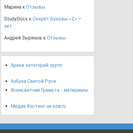
Марина
к
Отзывы
StudyDocx
к
Секрет Буковы «Z» —
зет.
Андрей Зырянов
к
Отзывы
Арихв категорий групп
Азбука Святой Руси
Всеясветная Грамота - материалы
Медиа Хостинг на ezar.ru