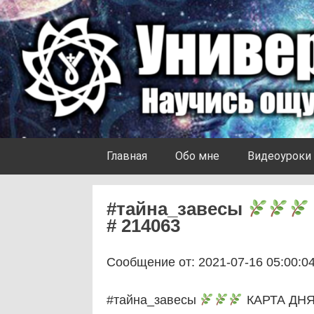
Skip to content
Университет Ноосферы
Главная
Обо мне
Видеоуроки
#тайна_завесы
# 214063
Сообщение от: 2021-07-16 05:00:0
#тайна_завесы
КАРТА ДН