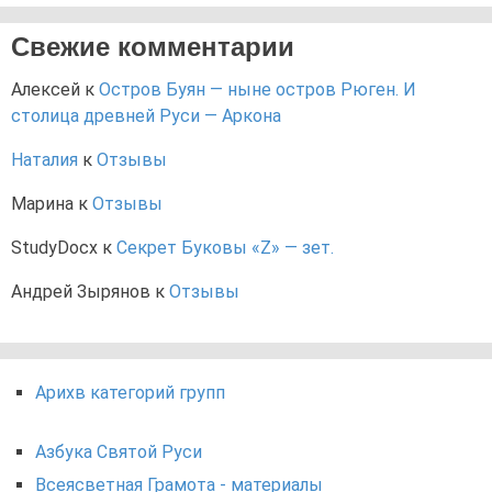
Свежие комментарии
Алексей
к
Остров Буян — ныне остров Рюген. И
столица древней Руси — Аркона
Наталия
к
Отзывы
Марина
к
Отзывы
StudyDocx
к
Секрет Буковы «Z» — зет.
Андрей Зырянов
к
Отзывы
Арихв категорий групп
Азбука Святой Руси
Всеясветная Грамота - материалы