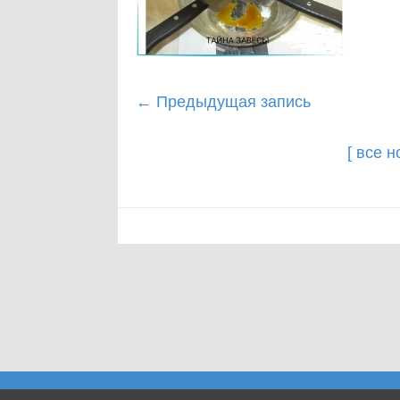
Post
←
Предыдущая запись
navigation
[ все 