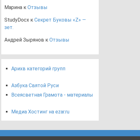
Марина
к
Отзывы
StudyDocx
к
Секрет Буковы «Z» —
зет.
Андрей Зырянов
к
Отзывы
Арихв категорий групп
Азбука Святой Руси
Всеясветная Грамота - материалы
Медиа Хостинг на ezar.ru