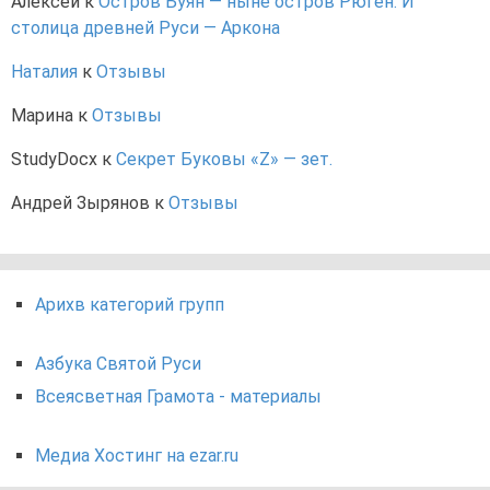
Алексей
к
Остров Буян — ныне остров Рюген. И
столица древней Руси — Аркона
Наталия
к
Отзывы
Марина
к
Отзывы
StudyDocx
к
Секрет Буковы «Z» — зет.
Андрей Зырянов
к
Отзывы
Арихв категорий групп
Азбука Святой Руси
Всеясветная Грамота - материалы
Медиа Хостинг на ezar.ru