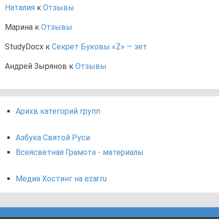
Наталия
к
Отзывы
Марина
к
Отзывы
StudyDocx
к
Секрет Буковы «Z» — зет.
Андрей Зырянов
к
Отзывы
Арихв категорий групп
Азбука Святой Руси
Всеясветная Грамота - материалы
Медиа Хостинг на ezar.ru