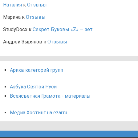
Наталия
к
Отзывы
Марина
к
Отзывы
StudyDocx
к
Секрет Буковы «Z» — зет.
Андрей Зырянов
к
Отзывы
Арихв категорий групп
Азбука Святой Руси
Всеясветная Грамота - материалы
Медиа Хостинг на ezar.ru