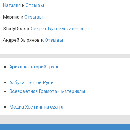
Наталия
к
Отзывы
Марина
к
Отзывы
StudyDocx
к
Секрет Буковы «Z» — зет.
Андрей Зырянов
к
Отзывы
Арихв категорий групп
Азбука Святой Руси
Всеясветная Грамота - материалы
Медиа Хостинг на ezar.ru