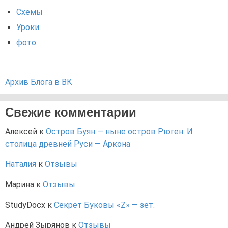
Схемы
Уроки
фото
Архив Блога в ВК
Свежие комментарии
Алексей
к
Остров Буян — ныне остров Рюген. И
столица древней Руси — Аркона
Наталия
к
Отзывы
Марина
к
Отзывы
StudyDocx
к
Секрет Буковы «Z» — зет.
Андрей Зырянов
к
Отзывы