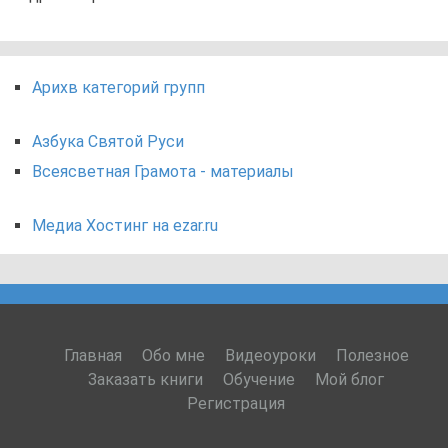
Арихв категорий групп
Азбука Святой Руси
Всеясветная Грамота - материалы
Медиа Хостинг на ezar.ru
Главная
Обо мне
Видеоуроки
Полезное
Заказать книги
Обучение
Мой блог
Регистрация