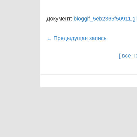
Документ:
bloggif_5eb2365f50911.gi
Post
←
Предыдущая запись
navigation
[ все 