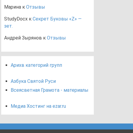
Марина
к
Отзывы
StudyDocx
к
Секрет Буковы «Z» —
зет.
Андрей Зырянов
к
Отзывы
Арихв категорий групп
Азбука Святой Руси
Всеясветная Грамота - материалы
Медиа Хостинг на ezar.ru