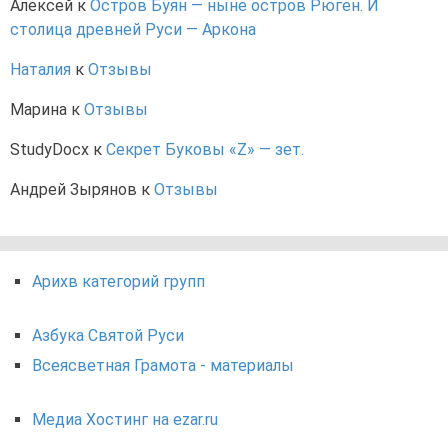
Алексей
к
Остров Буян — ныне остров Рюген. И
столица древней Руси — Аркона
Наталия
к
Отзывы
Марина
к
Отзывы
StudyDocx
к
Секрет Буковы «Z» — зет.
Андрей Зырянов
к
Отзывы
Арихв категорий групп
Азбука Святой Руси
Всеясветная Грамота - материалы
Медиа Хостинг на ezar.ru