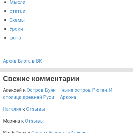
Мысли
статьи
Схемы
Уроки
фото
Архив Блога в ВК
Свежие комментарии
Алексей
к
Остров Буян — ныне остров Рюген. И
столица древней Руси — Аркона
Наталия
к
Отзывы
Марина
к
Отзывы
StudyDocx
к
Секрет Буковы «Z» — зет.