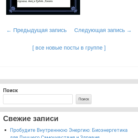
Post
←
Предыдущая запись
Следующая запись
→
navigation
[ все новые посты в группе ]
Поиск
Поиск
Свежие записи
Пробудите Внутреннюю Энергию: Биоэнергетика
для Лучшего Самочувствия и Здравия