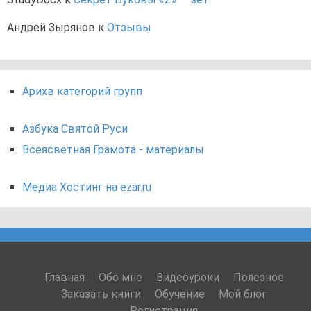
Андрей Зырянов
к
Отзывы
Арихв категорий групп
Азбука Святой Руси
Всеясветная Грамота - материалы
Медиа Хостинг на ezar.ru
Главная
Обо мне
Видеоуроки
Полезное
Заказать книги
Обучение
Мой блог
Регистрация