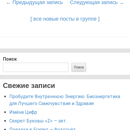
Post
←
Предыдущая запись
Следующая запись
→
navigation
[ все новые посты в группе ]
Поиск
Поиск
Свежие записи
Пробудите Внутреннюю Энергию: Биоэнергетика
для Лучшего Самочувствия и Здравия
Имёна Цифр
Секрет Буковы «Z» — зет.
Поездка в Египет — фототчёт.