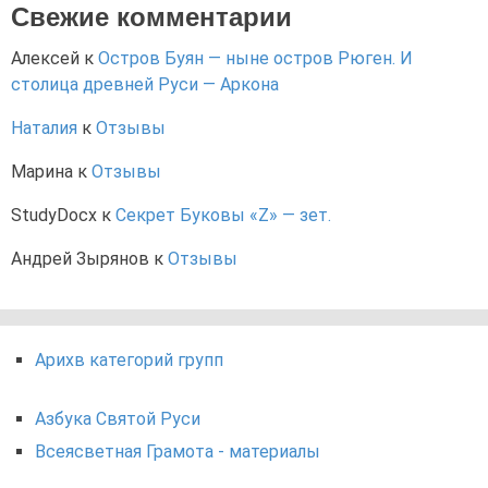
Свежие комментарии
Алексей
к
Остров Буян — ныне остров Рюген. И
столица древней Руси — Аркона
Наталия
к
Отзывы
Марина
к
Отзывы
StudyDocx
к
Секрет Буковы «Z» — зет.
Андрей Зырянов
к
Отзывы
Арихв категорий групп
Азбука Святой Руси
Всеясветная Грамота - материалы