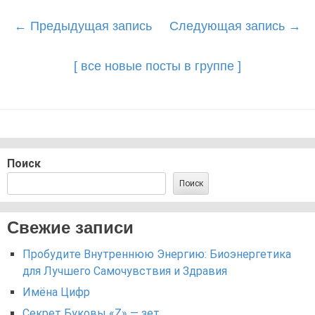
Post
←
Предыдущая запись
Следующая запись
→
navigation
[ все новые посты в группе ]
Поиск
Поиск
Свежие записи
Пробудите Внутреннюю Энергию: Биоэнергетика
для Лучшего Самочувствия и Здравия
Имёна Цифр
Секрет Буковы «Z» — зет.