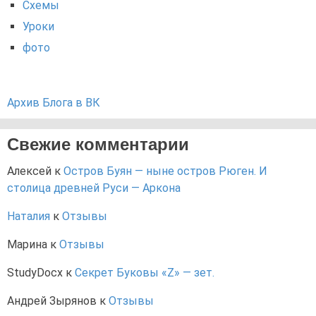
Схемы
Уроки
фото
Архив Блога в ВК
Свежие комментарии
Алексей
к
Остров Буян — ныне остров Рюген. И
столица древней Руси — Аркона
Наталия
к
Отзывы
Марина
к
Отзывы
StudyDocx
к
Секрет Буковы «Z» — зет.
Андрей Зырянов
к
Отзывы